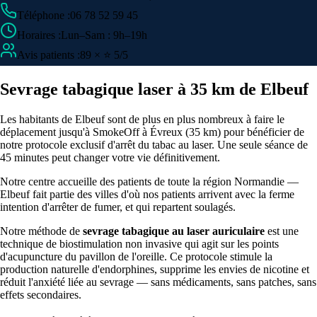
Téléphone
:
06 78 52 59 45
Horaires
:
Lun–Sam : 9h–19h
Avis patients
:
89 × ⭐ 5/5
Sevrage tabagique laser à 35 km de Elbeuf
Les habitants de Elbeuf sont de plus en plus nombreux à faire le
déplacement jusqu'à SmokeOff à Évreux (35 km) pour bénéficier de
notre protocole exclusif d'arrêt du tabac au laser. Une seule séance de
45 minutes peut changer votre vie définitivement.
Notre centre accueille des patients de toute la région Normandie —
Elbeuf fait partie des villes d'où nos patients arrivent avec la ferme
intention d'arrêter de fumer, et qui repartent soulagés.
Notre méthode de
sevrage tabagique au laser auriculaire
est une
technique de biostimulation non invasive qui agit sur les points
d'acupuncture du pavillon de l'oreille. Ce protocole stimule la
production naturelle d'endorphines, supprime les envies de nicotine et
réduit l'anxiété liée au sevrage — sans médicaments, sans patches, sans
effets secondaires.