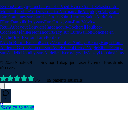
Évreux
Gravigny
Guichainville
Le Vieil-Évreux
Saint-Sébastien-de-
Morsent
Parville
Arnières-sur-Iton
Normanville
Acquigny
Cailly-sur-
Eure
Garennes-sur-Eure
La Croix-Saint-Leufroy
Saint-André-de-
l'Eure
Damville
Jouy-sur-Eure
Croisy-sur-Eure
Val-de-
Reuil
Aubevoye
Louviers
Hardencourt-Cocherel
Houlbec-
Cocherel
Ménilles
Nonancourt
Pacy-sur-Eure
Gaillon
Conches-en-
Ouche
Bueil
Ézy-sur-Eure
Pont-de-
l'Arche
Bourth
Breteuil
Gasny
Vernon
Les Andelys
Bernay
Rugles
Pont-
Audemer
Gisors
Verneuil-sur-Avre
Rouen
Dreux
L'Aigle
Elbeuf
Fleury-
sur-Andelle
Romilly-sur-Andelle
Giverny
Igoville
Alizay
Douains
Fains
©
2026
SmokeOff
— Sevrage Tabagique Laser Évreux. Tous droits
réservés.
5/5 — 89 patients satisfaits
1
06 78 52 59 45