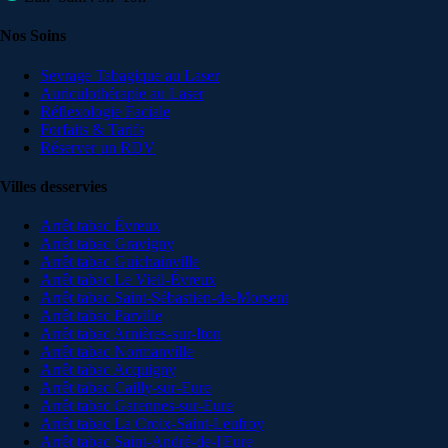
Nos Soins
Sevrage Tabagique au Laser
Auriculothérapie au Laser
Réflexologie Faciale
Forfaits & Tarifs
Réserver un RDV
Villes desservies
Arrêt tabac
Évreux
Arrêt tabac
Gravigny
Arrêt tabac
Guichainville
Arrêt tabac
Le Vieil-Évreux
Arrêt tabac
Saint-Sébastien-de-Morsent
Arrêt tabac
Parville
Arrêt tabac
Arnières-sur-Iton
Arrêt tabac
Normanville
Arrêt tabac
Acquigny
Arrêt tabac
Cailly-sur-Eure
Arrêt tabac
Garennes-sur-Eure
Arrêt tabac
La Croix-Saint-Leufroy
Arrêt tabac
Saint-André-de-l'Eure