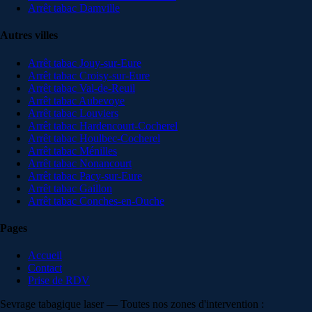
Arrêt tabac
Damville
Autres villes
Arrêt tabac
Jouy-sur-Eure
Arrêt tabac
Croisy-sur-Eure
Arrêt tabac
Val-de-Reuil
Arrêt tabac
Aubevoye
Arrêt tabac
Louviers
Arrêt tabac
Hardencourt-Cocherel
Arrêt tabac
Houlbec-Cocherel
Arrêt tabac
Ménilles
Arrêt tabac
Nonancourt
Arrêt tabac
Pacy-sur-Eure
Arrêt tabac
Gaillon
Arrêt tabac
Conches-en-Ouche
Pages
Accueil
Contact
Prise de RDV
Sevrage tabagique laser — Toutes nos zones d'intervention :