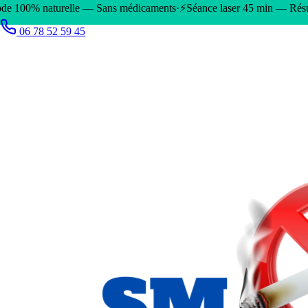
elle — Sans médicaments
·
⚡
Séance laser 45 min — Résultats immédiat
06 78 52 59 45