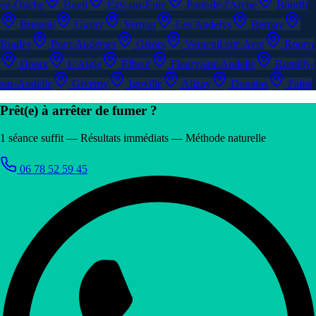
en-Ouche
Bueil
Ézy-sur-Eure
Pont-de-l'Arche
Bourth
Breteuil
Gasny
Vernon
Les Andelys
Bernay
Rugles
Pont-Audemer
Gisors
Verneuil-sur-Avre
Rouen
Dreux
L'Aigle
Elbeuf
Fleury-sur-Andelle
Romilly-
sur-Andelle
Giverny
Igoville
Alizay
Douains
Fains
Prêt(e) à arrêter de fumer ?
1 séance suffit — Résultats immédiats — Méthode naturelle
06 78 52 59 45