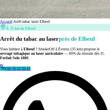
Accueil
›
Arrêt tabac laser
Elbeuf
À 35 km de Elbeuf
Arrêt du tabac au laser
près de Elbeuf
Vous habitez à
Elbeuf
? SmokeOff à Évreux (
35
km) propose le
sevrage tabagique au laser auriculaire
— 80% de réussite dès J1.
Forfait Solo 180€
.
06 78 52 59 45