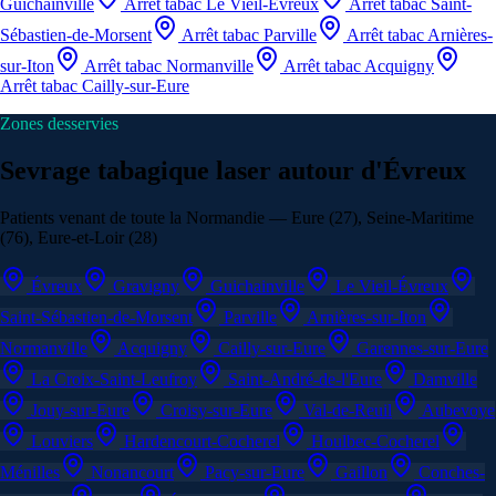
Guichainville
Arrêt tabac
Le Vieil-Évreux
Arrêt tabac
Saint-
Sébastien-de-Morsent
Arrêt tabac
Parville
Arrêt tabac
Arnières-
sur-Iton
Arrêt tabac
Normanville
Arrêt tabac
Acquigny
Arrêt tabac
Cailly-sur-Eure
Zones desservies
Sevrage tabagique laser autour d'Évreux
Patients venant de toute la Normandie — Eure (27), Seine-Maritime
(76), Eure-et-Loir (28)
Évreux
Gravigny
Guichainville
Le Vieil-Évreux
Saint-Sébastien-de-Morsent
Parville
Arnières-sur-Iton
Normanville
Acquigny
Cailly-sur-Eure
Garennes-sur-Eure
La Croix-Saint-Leufroy
Saint-André-de-l'Eure
Damville
Jouy-sur-Eure
Croisy-sur-Eure
Val-de-Reuil
Aubevoye
Louviers
Hardencourt-Cocherel
Houlbec-Cocherel
Ménilles
Nonancourt
Pacy-sur-Eure
Gaillon
Conches-