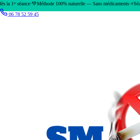
éthode 100% naturelle — Sans médicaments
·
⚡
Séance laser 45 min — 
06 78 52 59 45