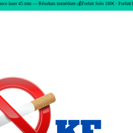
Résultats immédiats
·
💰
Forfait Solo 180€ · Forfait Duo 350€
·
📍
34 rue 