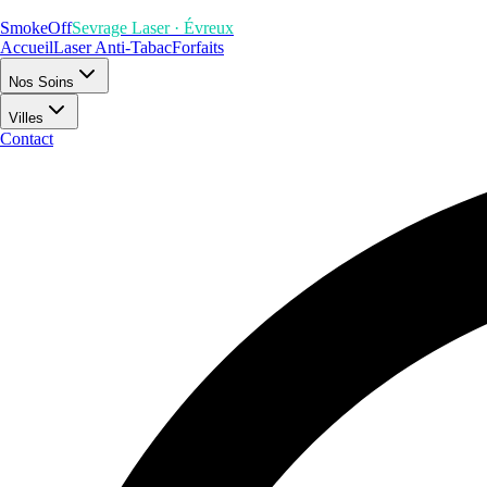
SmokeOff
Sevrage Laser · Évreux
Accueil
Laser Anti-Tabac
Forfaits
Nos Soins
Villes
Contact